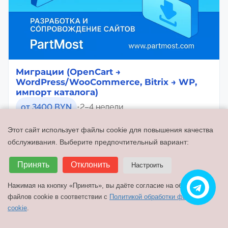
Миграции (OpenCart →
WordPress/WooCommerce, Bitrix → WP,
импорт каталога)
от 3400 BYN
•
2–4 недели
Подробнее
Этот сайт использует файлы cookie для повышения качества
обслуживания. Выберите предпочтительный вариант:
Принять
Отклонить
Настроить
Нажимая на кнопку «Принять», вы даёте согласие на обработку
файлов cookie в соответствии с
Политикой обработки файлов
cookie
.