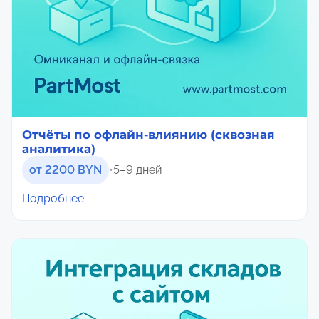
о
г
м
о
у
р
и
ю
Отчёты по офлайн-влиянию (сквозная
аналитика)
от 2200 BYN
•
5–9 дней
Подробнее