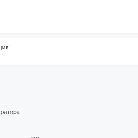
ция
тратора