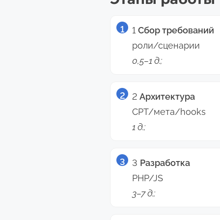
1
Сбор требований
роли/сценарии
0,5–1 д.;
2
Архитектура
CPT/мета/hooks
1 д.;
3
Разработка
PHP/JS
3–7 д.;