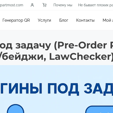
partmost.com
Почему мы
Не бывает плохих р
Генератор QR
Услуги
Блог
Контакты
Мой 
д задачу (Pre-Order P
бейджи, LawChecker