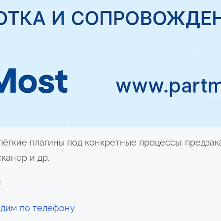
гкие плагины под конкретные процессы: предзака
канер и др.
й
удим по телефону