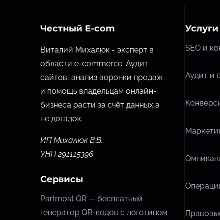
Честный E-com
Услуги
SEO и ко
Виталий Михалюк - эксперт в
области e-commerce. Аудит
Аудит и 
сайтов, анализ воронки продаж
и помощь владельцам онлайн-
Конверси
бизнеса расти за счёт данных,
а
не догадок.
Маркетин
ИП Михалюк В.В.
УНП 291115396
Омникана
Сервисы
Операции
Partmost QR — бесплатный
генератор QR-кодов с логотипом
Правовые