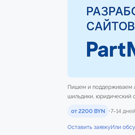
Пишем и поддерживаем лё
шильдики, юридический с
от 2200 BYN
•
7–14 дне
Оставить заявку
Или обс