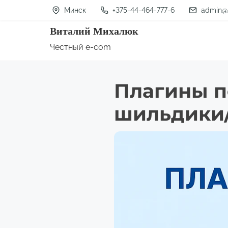
П
Минск
+375-44-464-777-6
admin@
е
Виталий Михалюк
р
Честный e-com
е
й
Плагины по
т
и
шильдики/
к
с
о
д
е
р
ж