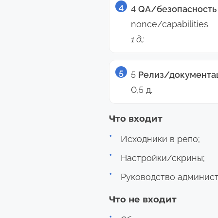
4
QA/безопасность
nonce/capabilities
1 д.;
5
Релиз/документа
0,5 д.
Что входит
Исходники в репо;
Настройки/скрины;
Руководство админис
Что не входит