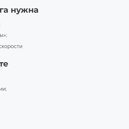
уга нужна
;
ы»;
скорости
те
ми;