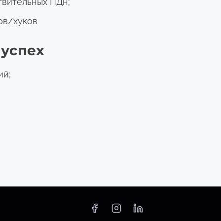
твительных ПДн;
ов/хуков
 успех
ий;