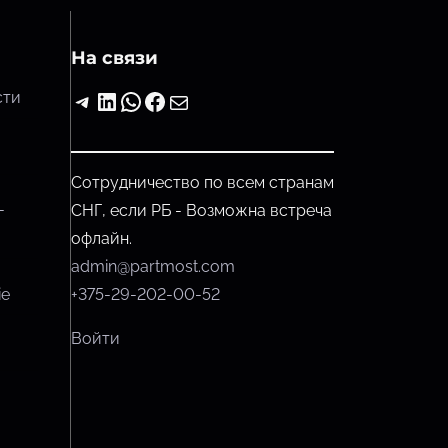
На связи
Telegram
LinkedIn
WhatsApp
Facebook
Почта
сти
Сотрудничество по всем странам
-
СНГ, если РБ - Возможна встреча
офлайн.
admin@partmost.com
ie
+375-29-202-00-52
Войти