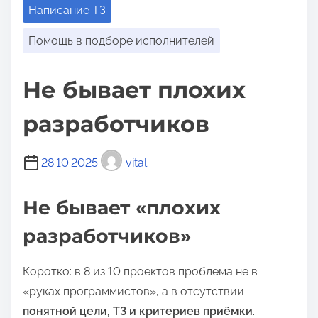
о
Написание ТЗ
м
Помощь в подборе исполнителей
у
Не бывает плохих
разработчиков
28.10.2025
vital
Не бывает «плохих
разработчиков»
Коротко: в 8 из 10 проектов проблема не в
«руках программистов», а в отсутствии
понятной цели, ТЗ и критериев приёмки
.