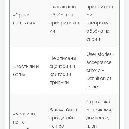
Плавающий
приоритета
«Сроки
объём, нет
ми,
поплыли»
приоритизац
заморозка
ии
объёма на
спринт
User stories +
Не описаны
acceptance
«Костыли и
сценарии и
criteria +
баги»
критерии
Definition of
приёмки
Done
Страховка
Задача была
метриками:
«Красиво,
про дизайн,
до/после,
но не
не про
план