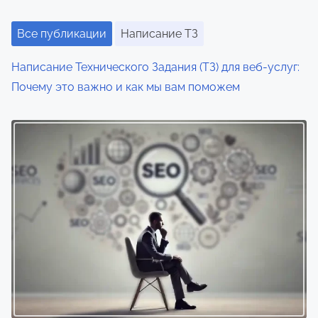
а
Все публикации
Написание ТЗ
п
Написание Технического Задания (ТЗ) для веб-услуг:
и
Почему это важно и как мы вам поможем
с
я
м