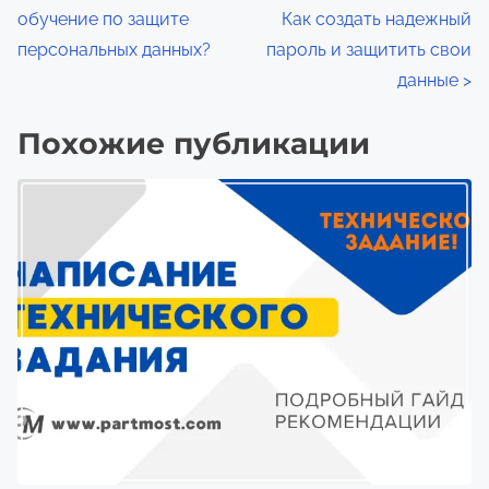
я
обучение по защите
Как создать надежный
а
д
персональных данных?
пароль и защитить свои
л
в
данные
>
я
и
п
Похожие публикации
г
р
о
а
ч
ц
т
е
и
н
я
и
я
п
о
з