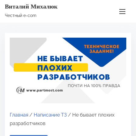
П
Виталий Михалюк
е
Честный e-com
р
е
й
т
и
к
с
о
д
е
р
ж
Главная
/
Написание ТЗ
/ Не бывает плохих
и
разработчиков
м