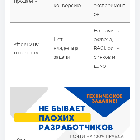
продаёт»
конверсию
эксперимент
ов
Назначить
Нет
owner’а,
«Никто не
владельца
RACI, ритм
отвечает»
задачи
синков и
демо