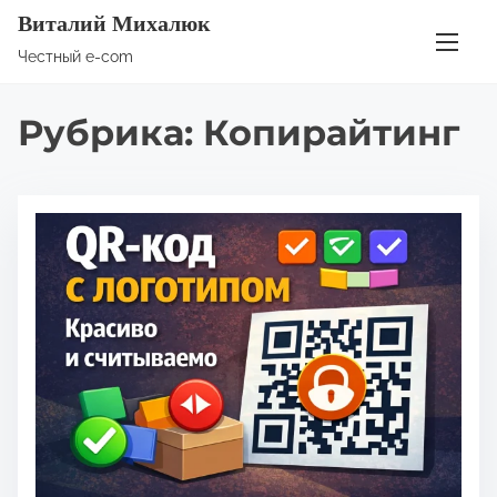
П
Виталий Михалюк
е
Честный e-com
р
е
Рубрика:
Копирайтинг
й
т
и
к
с
о
д
е
р
ж
и
м