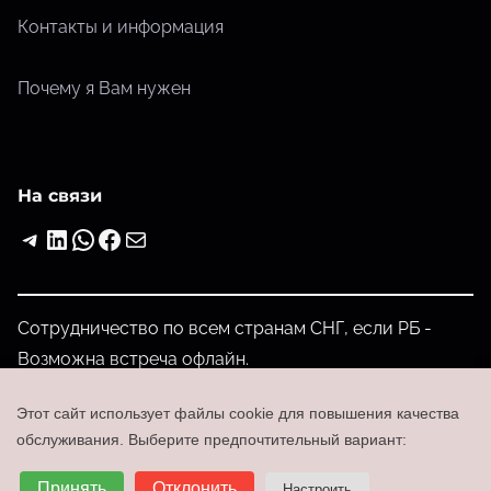
Контакты и информация
Почему я Вам нужен
На связи
Telegram
LinkedIn
WhatsApp
Facebook
Почта
Сотрудничество по всем странам СНГ, если РБ -
Возможна встреча офлайн.
admin@partmost.com
Этот сайт использует файлы cookie для повышения качества
+375-29-202-00-52
обслуживания. Выберите предпочтительный вариант:
Войти
Принять
Отклонить
Настроить