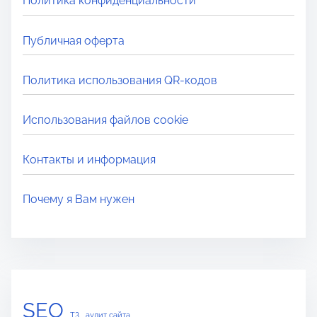
Политика конфиденциальности
л
я
Публичная оферта
п
р
Политика использования QR-кодов
о
ч
Использования файлов cookie
т
е
Контакты и информация
н
и
Почему я Вам нужен
я
SEO
ТЗ
аудит сайта