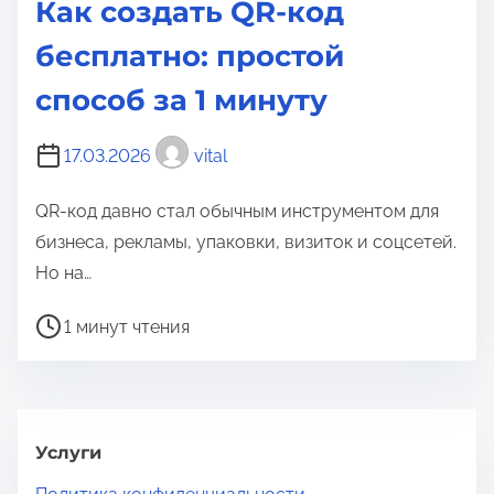
Как создать QR-код
бесплатно: простой
способ за 1 минуту
17.03.2026
vital
QR-код давно стал обычным инструментом для
бизнеса, рекламы, упаковки, визиток и соцсетей.
Но на…
В
1 минут чтения
р
е
м
я
Услуги
д