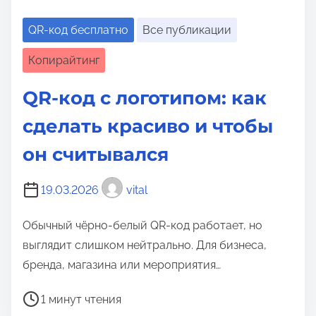
о
м
QR-код бесплатно
Все публикации
у
Копирайтинг
QR-код с логотипом: как
сделать красиво и чтобы
он считывался
19.03.2026
vital
Обычный чёрно-белый QR-код работает, но
выглядит слишком нейтрально. Для бизнеса,
бренда, магазина или мероприятия…
В
1 минут чтения
р