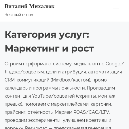
П
Виталий Михалюк
е
Честный e-com
р
е
Категория услуг:
й
т
Маркетинг и рост
и
к
Строим перформанс-систему: медиаплан по Google/
с
Яндекс/соцсетям, цели и атрибуция, автоматизация
о
CRM-коммуникаций (Mindbox/кастом), промо-
д
календарь и программы лояльности. Производим
е
контент для YouTube/соцсетей (скрипты, монтаж,
р
превью), помогаем с маркетплейсами: карточки,
ж
прайсинг, отчётность. Меряем ROAS/CAC/LTV,
и
проводим эксперименты, улучшаем креативы и
м
воронку. Результат — предсказуемая генерация