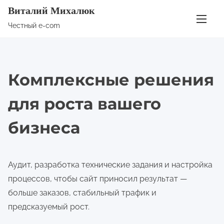
П
Виталий Михалюк
е
Честный e-com
р
е
й
Комплексные решения
т
и
для роста вашего
к
с
бизнеса
о
д
е
Аудит, разработка технические задания и настройка
р
процессов, чтобы сайт приносил результат —
ж
больше заказов, стабильный трафик и
и
предсказуемый рост.
м