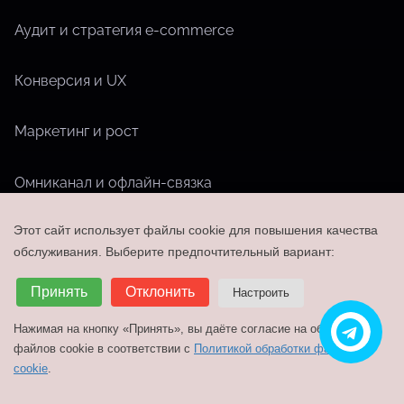
Аудит и стратегия e-commerce
Конверсия и UX
Маркетинг и рост
Омниканал и офлайн-связка
Этот сайт использует файлы cookie для повышения качества
Операции, команда и обучение
обслуживания. Выберите предпочтительный вариант:
Правовые и комплаенс-задачи
Принять
Отклонить
Настроить
Нажимая на кнопку «Принять», вы даёте согласие на обработку
Производительность и инфраструктура
файлов cookie в соответствии с
Политикой обработки файлов
cookie
.
Разработка и сопровождение сайтов