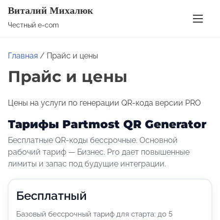
П
Виталий Михалюк
е
Честный e-com
р
е
Главная
/ Прайс и цены
й
Прайс и цены
т
и
к
Цены на услуги по генерации QR-кода версии PRO
с
Тарифы Partmost QR Generator
о
Бесплатные QR-коды бессрочные. Основной
д
рабочий тариф — Бизнес. Pro дает повышенные
е
лимиты и запас под будущие интеграции.
р
ж
Бесплатный
и
м
Базовый бессрочный тариф для старта: до 5