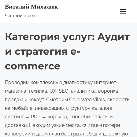
П
Виталий Михалюк
е
Честный e-com
р
е
Категория услуг:
Аудит
й
т
и стратегия e-
и
commerce
к
с
о
Проводим комплексную диагностику интернет-
д
магазина: техника, UX, SEO, аналитика, воронка
е
продаж и чекаут. Смотрим Core Web Vitals, скорость
р
на мобайле, индексацию, структуру каталога,
ж
листинг → PDP → корзина, способы оплаты и
и
доставки. Находим узкие места, считаем потери
м
конверсии и даём план быстрых побед и дорожную