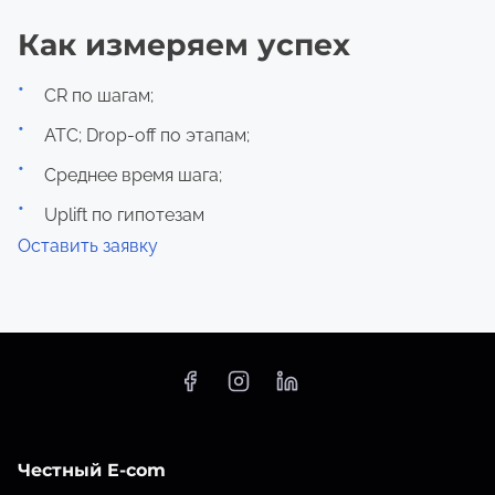
Как измеряем успех
CR по шагам;
ATC; Drop-off по этапам;
Среднее время шага;
Uplift по гипотезам
Оставить заявку
Честный E-com