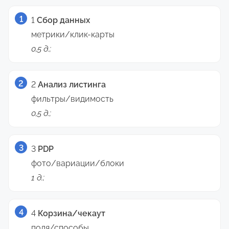
1
Сбор данных
метрики/клик-карты
0,5 д.;
2
Анализ листинга
фильтры/видимость
0,5 д.;
3
PDP
фото/вариации/блоки
1 д.;
4
Корзина/чекаут
поля/способы