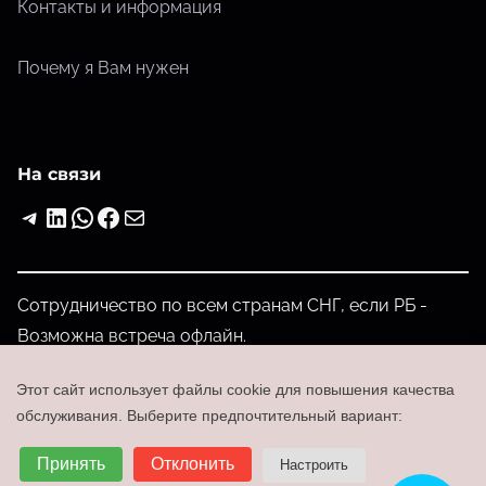
Контакты и информация
Почему я Вам нужен
На связи
Telegram
LinkedIn
WhatsApp
Facebook
Почта
Сотрудничество по всем странам СНГ, если РБ -
Возможна встреча офлайн.
admin@partmost.com
Этот сайт использует файлы cookie для повышения качества
+375-29-202-00-52
обслуживания. Выберите предпочтительный вариант:
Войти
Принять
Отклонить
Настроить