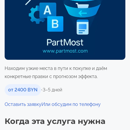
о
м
у
Находим узкие места в пути к покупке и даём
конкретные правки с прогнозом эффекта.
от 2400 BYN
•
3–5 дней
Оставить заявку
Или обсудим по телефону
Когда эта услуга нужна