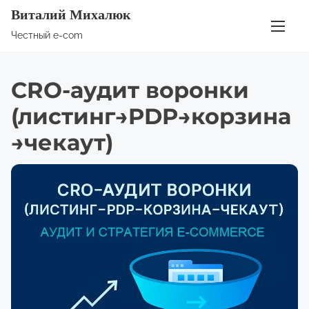
П
Виталий Михалюк
е
Честный e-com
р
е
CRO-аудит воронки
й
т
(листинг→PDP→корзина
и
→чекаут)
к
с
о
д
е
р
ж
и
м