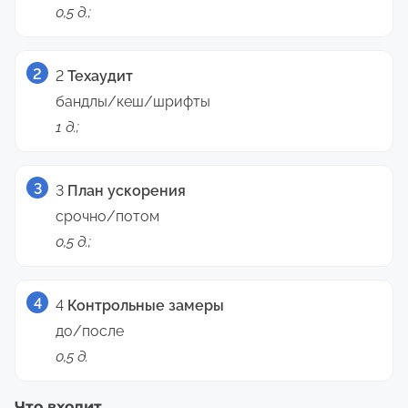
0,5 д.;
2
Техаудит
бандлы/кеш/шрифты
1 д.;
3
План ускорения
срочно/потом
0,5 д.;
4
Контрольные замеры
до/после
0,5 д.
Что входит