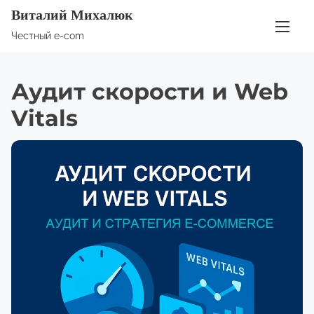
П
Виталий Михалюк
е
Честный e-com
р
е
Аудит скорости и Web
й
т
Vitals
и
к
с
о
д
е
р
ж
и
м