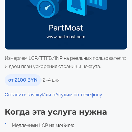
о
м
у
Измеряем LCP/TTFB/INP на реальных пользователях
и даём план ускорения страниц и чекаута.
от 2100 BYN
•
2–4 дня
Оставить заявку
Или обсудим по телефону
Когда эта услуга нужна
Медленный LCP на мобиле;