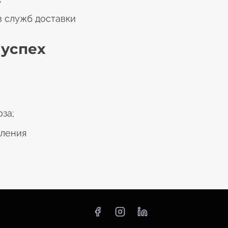
 служб доставки
 успех
за;
ления