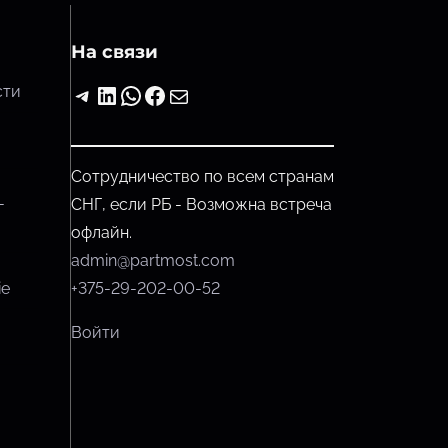
На связи
Telegram
LinkedIn
WhatsApp
Facebook
Почта
сти
Сотрудничество по всем странам
-
СНГ, если РБ - Возможна встреча
офлайн.
admin@partmost.com
ie
+375-29-202-00-52
Войти