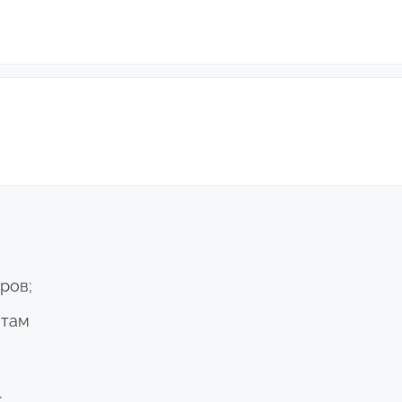
ров;
атам
;