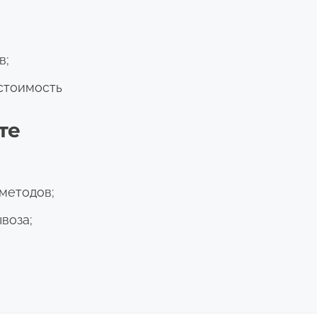
в;
стоимость
те
методов;
воза;