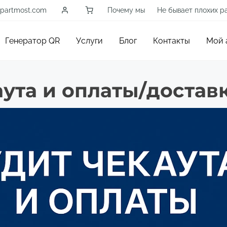
partmost.com
Почему мы
Не бывает плохих р
Генератор QR
Услуги
Блог
Контакты
Мой 
аута и оплаты/достав