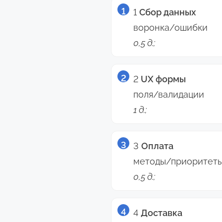
1
Сбор данных
воронка/ошибки
0,5 д.;
2
UX формы
поля/валидации
1 д.;
3
Оплата
методы/приоритет
0,5 д.;
4
Доставка