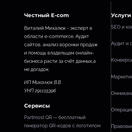
Честный E-com
Услуги
SEO и ко
Виталий Михалюк - эксперт в
области e-commerce. Аудит
Аудит и 
сайтов, анализ воронки продаж
и помощь владельцам онлайн-
Конверси
бизнеса расти за счёт данных,
а
не догадок.
Маркетин
ИП Михалюк В.В.
УНП 291115396
Омникана
Сервисы
Операции
Partmost QR — бесплатный
генератор QR-кодов с логотипом
Правовые