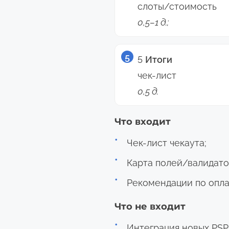
слоты/стоимость
0,5–1 д.;
5
Итоги
чек-лист
0,5 д.
Что входит
Чек-лист чекаута;
Карта полей/валидато
Рекомендации по опл
Что не входит
Интеграция новых PSP