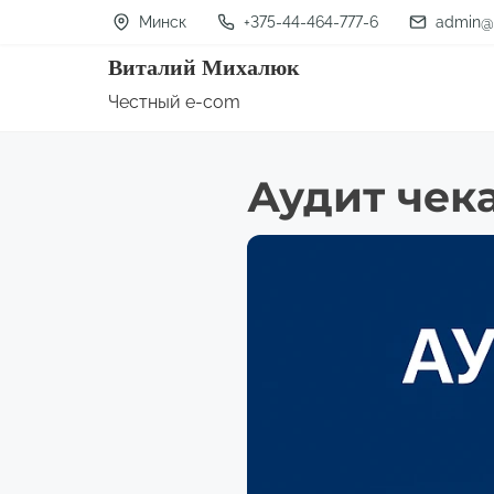
П
Минск
+375-44-464-777-6
admin@
е
Виталий Михалюк
р
Честный e-com
е
й
Аудит чек
т
и
к
с
о
д
е
р
ж