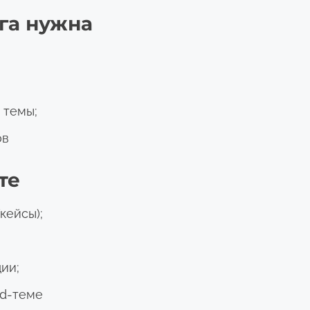
уга нужна
 темы;
ов
те
кейсы);
ии;
ld-теме