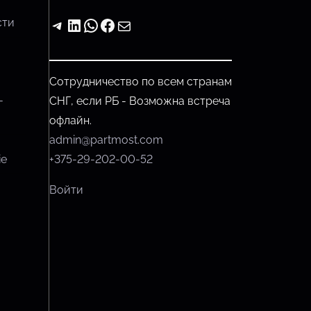
Telegram
LinkedIn
WhatsApp
Facebook
Почта
сти
Сотрудничество по всем странам
-
СНГ, если РБ - Возможна встреча
офлайн.
admin@partmost.com
ie
+375-29-202-00-52
Войти