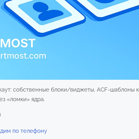
каут: собственные блоки/виджеты, ACF-шаблоны к
з «ломки» ядра.
й
удим по телефону