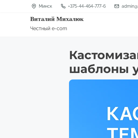
П
Минск
+375-44-464-777-6
admin@
е
Виталий Михалюк
р
Честный e-com
е
й
Кастомиза
т
и
шаблоны у
к
с
о
д
е
р
ж