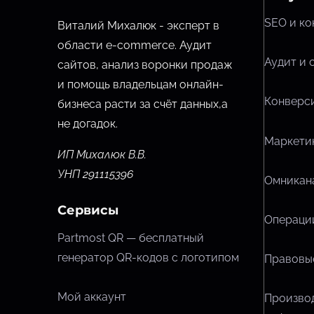
SEO и ко
Виталий Михалюк - эксперт в
области e-commerce. Аудит
Аудит и 
сайтов, анализ воронки продаж
и помощь владельцам онлайн-
Конверси
бизнеса расти за счёт данных,
а
не догадок.
Маркетин
ИП Михалюк В.В.
УНП 291115396
Омникана
Сервисы
Операции
Partmost QR — бесплатный
генератор QR-кодов с логотипом
Правовые
Мой аккаунт
Произво