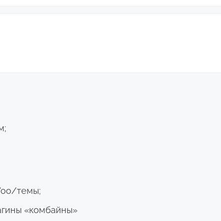
м;
Woo/темы;
гины «комбайны»