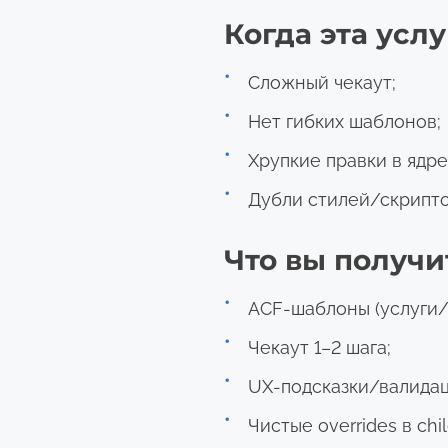
Когда эта усл
Сложный чекаут;
Нет гибких шаблонов;
Хрупкие правки в ядре
Дубли стилей/скрипт
Что вы получи
ACF-шаблоны (услуги/
Чекаут 1–2 шага;
UX-подсказки/валидац
Чистые overrides в chi