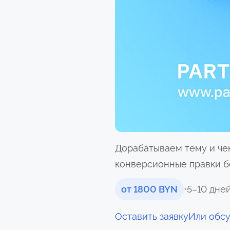
Дорабатываем тему и че
конверсионные правки бе
от 1800 BYN
•
5–10 дне
Оставить заявку
Или обс