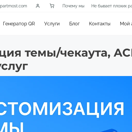
partmost.com
Почему мы
Не бывает плохих р
Генератор QR
Услуги
Блог
Контакты
Мой 
ция темы/чекаута, AC
слуг