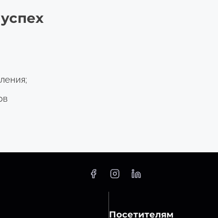
 успех
ления;
ов
Посетителям