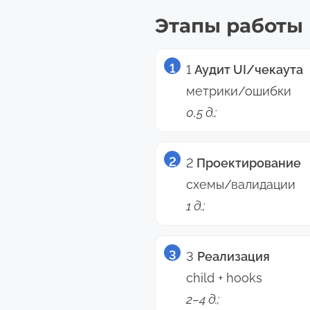
Этапы работы
1
Аудит UI/чекаута
метрики/ошибки
0,5 д.;
2
Проектирование
схемы/валидации
1 д.;
3
Реализация
child + hooks
2–4 д.;