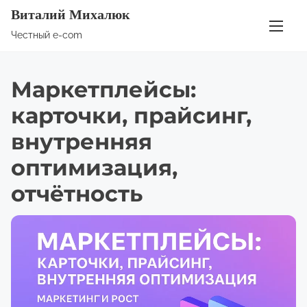
П
Виталий Михалюк
е
Честный e-com
р
е
Маркетплейсы:
й
т
карточки, прайсинг,
и
внутренняя
к
оптимизация,
с
о
отчётность
д
е
р
ж
и
м