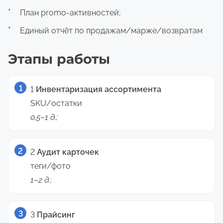
План promo-активностей;
Единый отчёт по продажам/марже/возвратам
Этапы работы
1
Инвентаризация ассортимента
SKU/остатки
0,5–1 д.;
2
Аудит карточек
теги/фото
1–2 д.;
3
Прайсинг