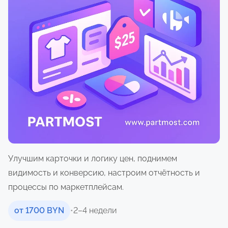
о
м
у
Улучшим карточки и логику цен, поднимем
видимость и конверсию, настроим отчётность и
процессы по маркетплейсам.
от 1700 BYN
•
2–4 недели