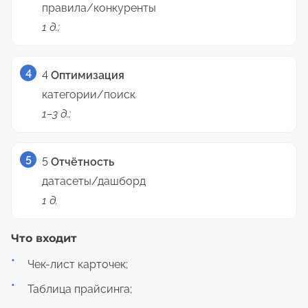
правила/конкуренты
1 д.;
4
Оптимизация
категории/поиск
1–3 д.;
5
Отчётность
датасеты/дашборд
1 д.
Что входит
Чек-лист карточек;
Таблица прайсинга;