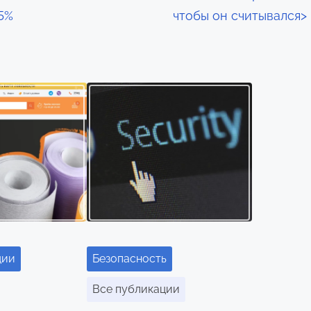
5%
чтобы он считывался
>
ции
Безопасность
Все публикации