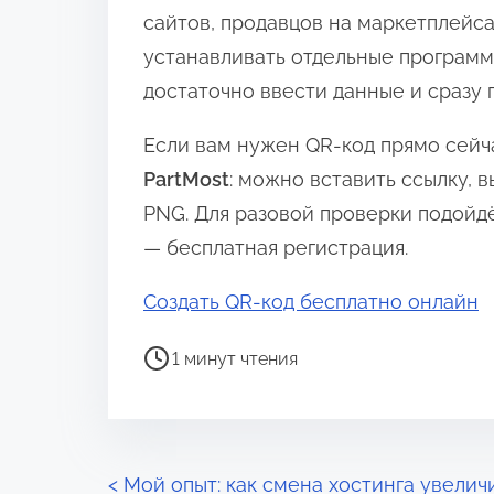
сайтов, продавцов на маркетплейса
устанавливать отдельные программ
достаточно ввести данные и сразу п
Если вам нужен QR-код прямо сейч
PartMost
: можно вставить ссылку, в
PNG. Для разовой проверки подойдё
— бесплатная регистрация.
Создать QR-код бесплатно онлайн
В
1 минут чтения
р
е
м
я
Н
<
Мой опыт: как смена хостинга увелич