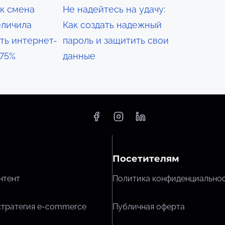
ак смена
Не надейтесь на удачу:
еличила
Как создать надежный
ть интернет-
пароль и защитить свои
 75%
данные
Посетителям
нтент
Политика конфиденциально
стратегия e-commerce
Публичная оферта