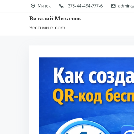
П
Минск
+375-44-464-777-6
admin@
е
Виталий Михалюк
р
Честный e-com
е
й
т
и
к
с
о
д
е
р
ж