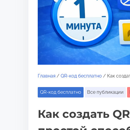
и
м
о
м
у
Главная
/
QR-код бесплатно
/ Как созда
QR-код бесплатно
Все публикации
Как создать QR