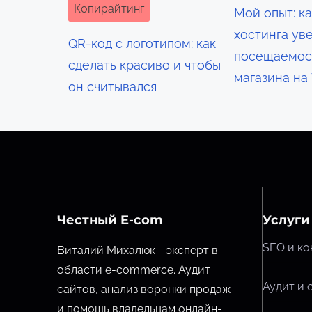
з
Копирайтинг
Мой опыт: к
а
хостинга ув
QR-код с логотипом: как
посещаемос
п
сделать красиво и чтобы
магазина на
он считывался
и
с
я
м
Честный E-com
Услуги
SEO и ко
Виталий Михалюк - эксперт в
области e-commerce. Аудит
Аудит и 
сайтов, анализ воронки продаж
и помощь владельцам онлайн-