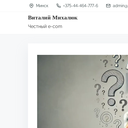
П
Минск
+375-44-464-777-6
admin@
е
Виталий Михалюк
р
Честный e-com
е
й
т
и
к
с
о
д
е
р
ж