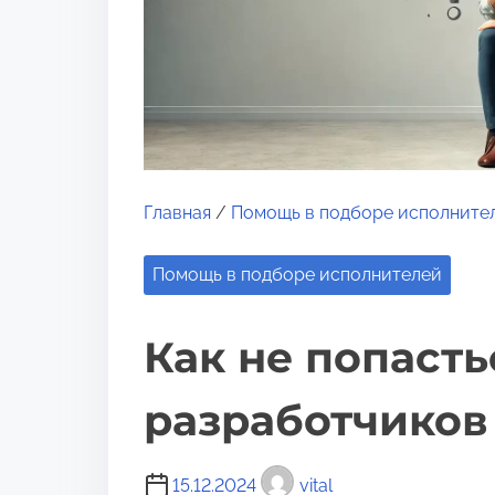
и
м
о
м
у
Главная
/
Помощь в подборе исполните
Помощь в подборе исполнителей
Как не попасть
разработчиков
15.12.2024
vital