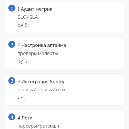
1
Аудит метрик
SLO/SLA
0,5 д.;
2
Настройка аптайма
проверки/алёрты
0,5 д.;
3
Интеграция Sentry
релизы/релизы/теги
1 д.;
4
Логи
парсеры/ретеншн