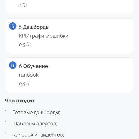
1 д.;
5
Дашборды
KPI/трафик/ошибки
0,5 д.;
6
Обучение
runbook
0,5 д.
Что входит
Готовые дашборды;
Шаблоны алёртов;
Runbook инцидентов;