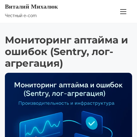
П
Виталий Михалюк
е
Честный e-com
р
е
Мониторинг аптайма и
й
т
ошибок (Sentry, лог-
и
агрегация)
к
с
о
д
е
р
ж
и
м