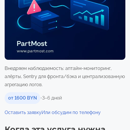
о
м
у
Внедряем наблюдаемость: аптайм-мониторинг,
алёрты, Sentry для фронта/бэка и централизованную
агрегацию логов.
от 1600 BYN
•
3–6 дней
Оставить заявку
Или обсудим по телефону
Когда эта услуга нужна