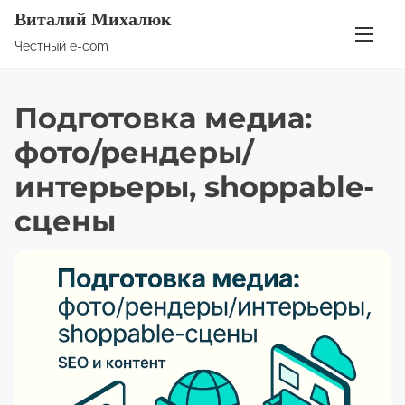
П
Виталий Михалюк
е
Честный e-com
р
е
Подготовка медиа:
й
т
фото/рендеры/
и
интерьеры, shoppable-
к
сцены
с
о
д
е
р
ж
и
м