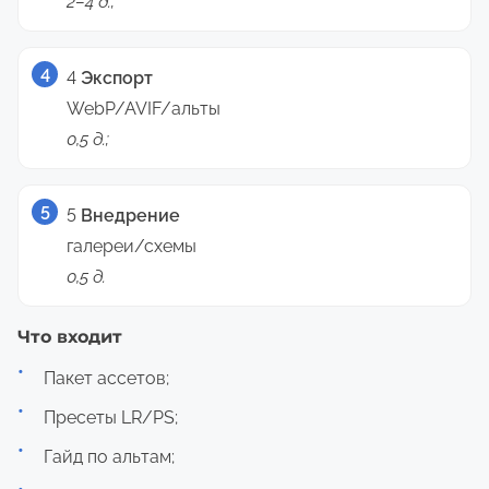
2–4 д.;
4
Экспорт
WebP/AVIF/альты
0,5 д.;
5
Внедрение
галереи/схемы
0,5 д.
Что входит
Пакет ассетов;
Пресеты LR/PS;
Гайд по альтам;