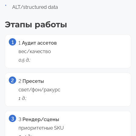
ALT/structured data
Этапы работы
1
Аудит ассетов
вес/качество
0,5 д.;
2
Пресеты
свет/фон/ракурс
1 д.;
3
Рендер/сцены
приоритетные SKU