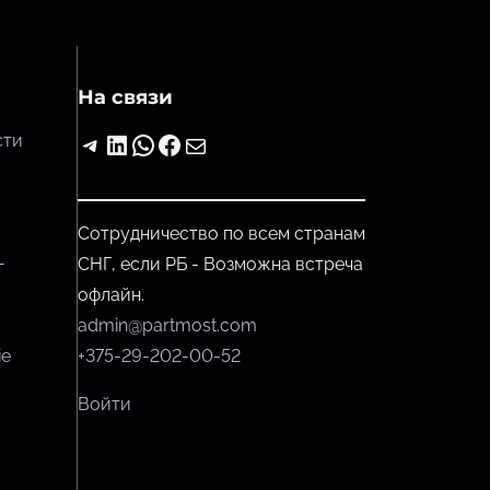
На связи
Telegram
LinkedIn
WhatsApp
Facebook
Почта
сти
Сотрудничество по всем странам
-
СНГ, если РБ - Возможна встреча
офлайн.
admin@partmost.com
ie
+375-29-202-00-52
Войти