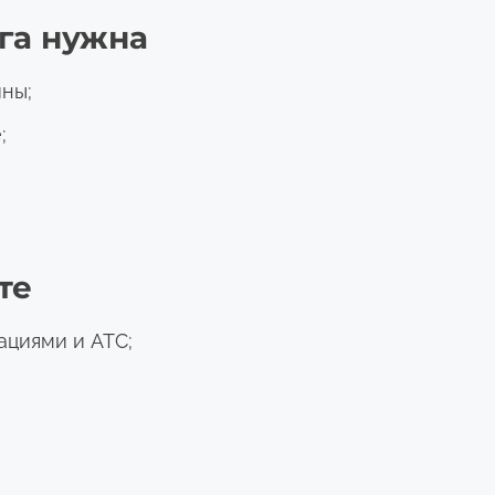
уга нужна
ины;
;
;
те
ациями и ATC;