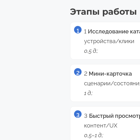
Этапы работы
1
Исследование кат
устройства/клики
0,5 д.;
2
Мини-карточка
сценарии/состояни
1 д.;
3
Быстрый просмот
контент/UX
0,5–1 д.;