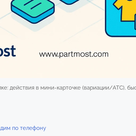
пке: действия в мини-карточке (вариации/ATC), б
й
удим по телефону