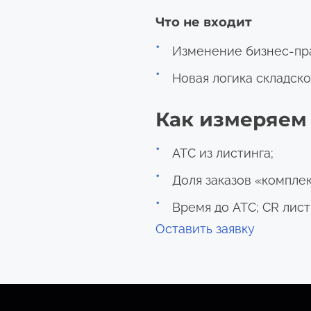
Что не входит
Изменение бизнес-пра
Новая логика складско
Как измеряем
ATC из листинга;
Доля заказов «компле
Время до ATC; CR лис
Оставить заявку