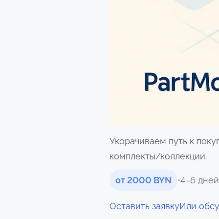
Укорачиваем путь к поку
комплекты/коллекции.
от 2000 BYN
•
4–6 дне
Оставить заявку
Или обс