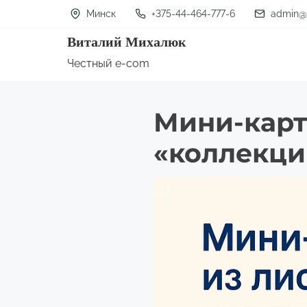
П
Минск
+375-44-464-777-6
admin@
е
Виталий Михалюк
р
Честный e-com
е
й
Мини-карт
т
и
«коллекци
к
с
о
д
е
р
ж