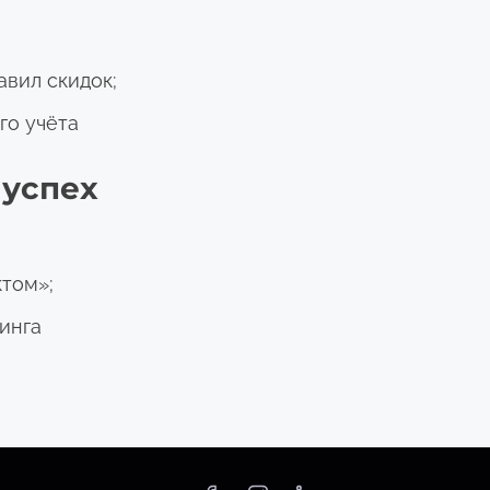
вил скидок;
го учёта
 успех
ктом»;
тинга