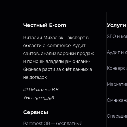
Честный E-com
Услуги
SEO и ко
Виталий Михалюк - эксперт в
области e-commerce. Аудит
Аудит и 
сайтов, анализ воронки продаж
и помощь владельцам онлайн-
Конверси
бизнеса расти за счёт данных,
а
не догадок.
Маркетин
ИП Михалюк В.В.
УНП 291115396
Омникана
Сервисы
Операции
Partmost QR — бесплатный