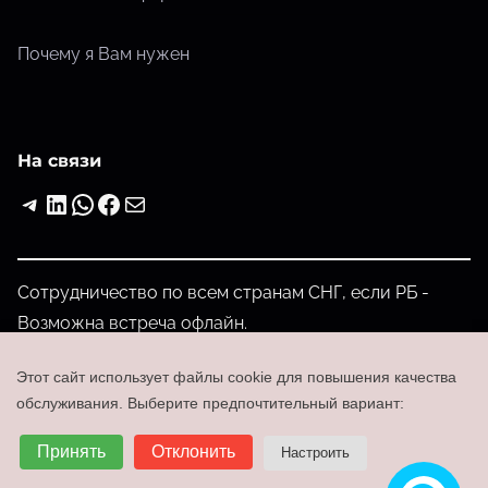
Почему я Вам нужен
На связи
Telegram
LinkedIn
WhatsApp
Facebook
Почта
Сотрудничество по всем странам СНГ, если РБ -
Возможна встреча офлайн.
admin@partmost.com
Этот сайт использует файлы cookie для повышения качества
+375-29-202-00-52
обслуживания. Выберите предпочтительный вариант:
Войти
Принять
Отклонить
Настроить