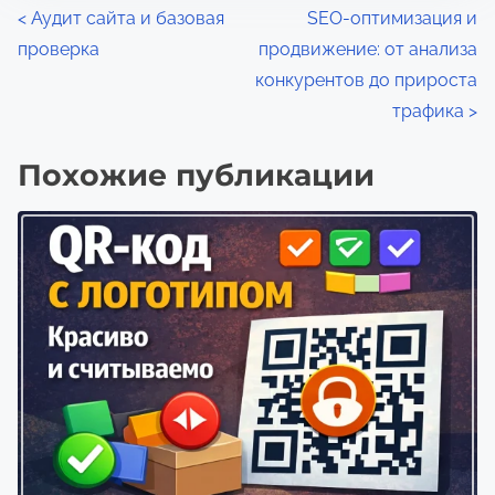
м
Н
<
Аудит сайта и базовая
SEO-оптимизация и
я
проверка
продвижение: от анализа
а
д
конкурентов до прироста
л
в
трафика
>
я
и
п
Похожие публикации
г
р
о
а
ч
ц
т
е
и
н
я
и
я
п
о