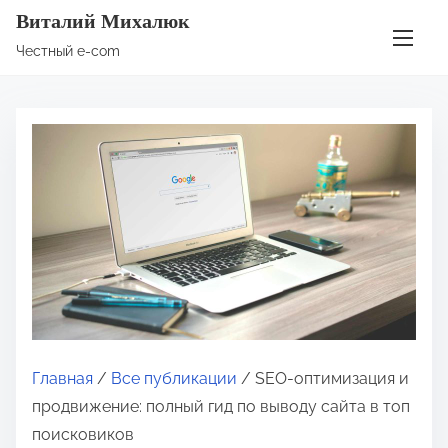
П
Виталий Михалюк
е
Честный e-com
р
е
й
т
и
к
с
о
д
е
р
ж
Главная
/
Все публикации
/ SEO-оптимизация и
и
продвижение: полный гид по выводу сайта в топ
м
поисковиков