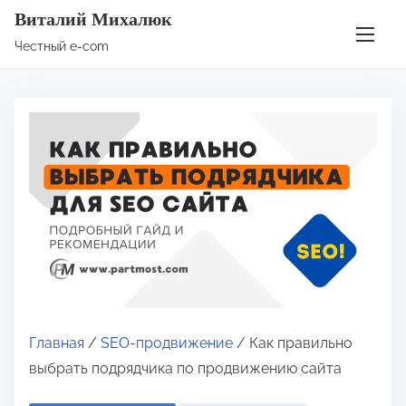
П
Виталий Михалюк
е
Честный e-com
р
е
й
т
и
к
с
о
д
е
р
ж
Главная
/
SEO-продвижение
/ Как правильно
и
выбрать подрядчика по продвижению сайта
м